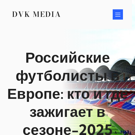
Перейти
к
DVK MEDIA
содержимому
Российские
футболисты в
Европе: кто и где
зажигает в
сезоне-2025